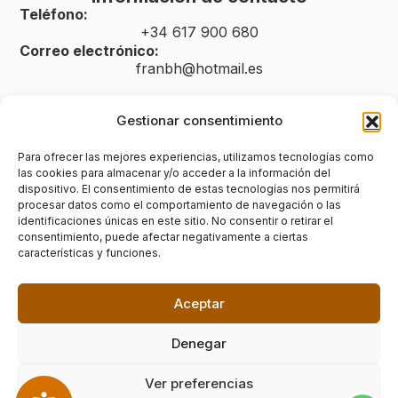
Teléfono:
+34 617 900 680
Correo electrónico:
franbh@hotmail.es
Gestionar consentimiento
Legal
Para ofrecer las mejores experiencias, utilizamos tecnologías como
las cookies para almacenar y/o acceder a la información del
Aviso legal
dispositivo. El consentimiento de estas tecnologías nos permitirá
procesar datos como el comportamiento de navegación o las
Política de privacidad
identificaciones únicas en este sitio. No consentir o retirar el
consentimiento, puede afectar negativamente a ciertas
Política de cookies (UE)
características y funciones.
Accesibilidad
Aceptar
Denegar
Ver preferencias