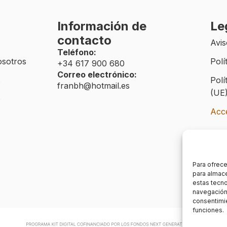
Información de
Le
contacto
Avis
Teléfono:
osotros
Polí
+34 617 900 680
Correo electrónico:
s
Polí
franbh@hotmail.es
(UE
o
Acce
Para ofrece
para almace
estas tecn
navegación o
consentimie
funciones.